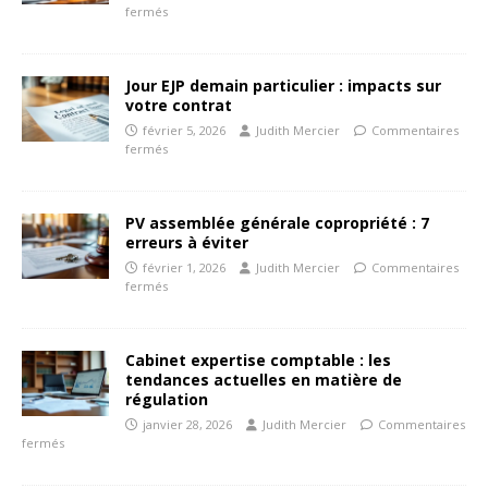
fermés
Jour EJP demain particulier : impacts sur
votre contrat
février 5, 2026
Judith Mercier
Commentaires
fermés
PV assemblée générale copropriété : 7
erreurs à éviter
février 1, 2026
Judith Mercier
Commentaires
fermés
Cabinet expertise comptable : les
tendances actuelles en matière de
régulation
janvier 28, 2026
Judith Mercier
Commentaires
fermés