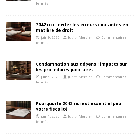
fermés
2042 rici : éviter les erreurs courantes en
matière de droit
juin 9, 2026
Judith Mercier
Commentaires
fermés
Condamnation aux dépens : impacts sur
les procédures judiciaires
juin 5, 2026
Judith Mercier
Commentaires
fermés
Pourquoi le 2042 rici est essentiel pour
votre fiscalité
juin 1, 2026
Judith Mercier
Commentaires
fermés