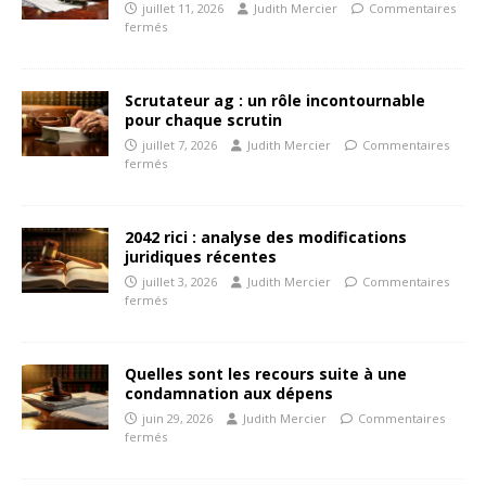
juillet 11, 2026
Judith Mercier
Commentaires
fermés
Scrutateur ag : un rôle incontournable
pour chaque scrutin
juillet 7, 2026
Judith Mercier
Commentaires
fermés
2042 rici : analyse des modifications
juridiques récentes
juillet 3, 2026
Judith Mercier
Commentaires
fermés
Quelles sont les recours suite à une
condamnation aux dépens
juin 29, 2026
Judith Mercier
Commentaires
fermés