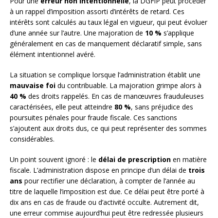
Pour une
erreur non intentionnelle
, la DGFiP peut procéder
à un rappel d’imposition assorti d’intérêts de retard. Ces
intérêts sont calculés au taux légal en vigueur, qui peut évoluer
d’une année sur l’autre. Une majoration de
10 %
s’applique
généralement en cas de manquement déclaratif simple, sans
élément intentionnel avéré.
La situation se complique lorsque l’administration établit une
mauvaise foi
du contribuable. La majoration grimpe alors à
40 %
des droits rappelés. En cas de manœuvres frauduleuses
caractérisées, elle peut atteindre
80 %
, sans préjudice des
poursuites pénales pour fraude fiscale. Ces sanctions
s’ajoutent aux droits dus, ce qui peut représenter des sommes
considérables.
Un point souvent ignoré : le
délai de prescription
en matière
fiscale. L’administration dispose en principe d’un délai de
trois
ans
pour rectifier une déclaration, à compter de l’année au
titre de laquelle l’imposition est due. Ce délai peut être porté à
dix ans en cas de fraude ou d’activité occulte. Autrement dit,
une erreur commise aujourd’hui peut être redressée plusieurs