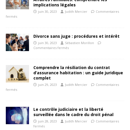
implications légales
juin 30, 2023
Judith Mercier
Commentaires
fermés
Divorce sans juge : procédures et intérêt
juin 30, 2023
Sébastien Morillon
Commentaires fermés
Comprendre la résiliation du contrat
d’assurance habitation : un guide juridique
complet
juin 29, 2023
Judith Mercier
Commentaires
fermés
Le contrôle judiciaire et la liberté
surveillée dans le cadre du droit pénal
juin 28, 2023
Judith Mercier
Commentaires
fermés