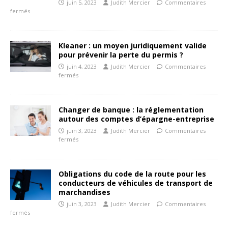
juin 5, 2023
Judith Mercier
Commentaires
fermés
Kleaner : un moyen juridiquement valide
pour prévenir la perte du permis ?
juin 4, 2023
Judith Mercier
Commentaires
fermés
Changer de banque : la réglementation
autour des comptes d’épargne-entreprise
juin 3, 2023
Judith Mercier
Commentaires
fermés
Obligations du code de la route pour les
conducteurs de véhicules de transport de
marchandises
juin 3, 2023
Judith Mercier
Commentaires
fermés