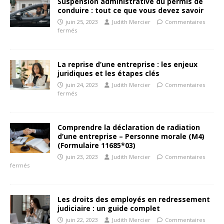
Suspension administrative du permis de
conduire : tout ce que vous devez savoir
juin 25, 2023
Judith Mercier
Commentaires
fermés
La reprise d’une entreprise : les enjeux
juridiques et les étapes clés
juin 24, 2023
Judith Mercier
Commentaires
fermés
Comprendre la déclaration de radiation
d’une entreprise – Personne morale (M4)
(Formulaire 11685*03)
juin 23, 2023
Judith Mercier
Commentaires
fermés
Les droits des employés en redressement
judiciaire : un guide complet
juin 22, 2023
Judith Mercier
Commentaires