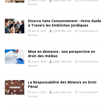
juin 9, 2023
Judith Mercier
Commentaires
fermés
Divorce Sans Consentement : Votre Guide
à Travers les Embûches Juridiques
juin 8, 2023
Judith Mercier
Commentaires
fermés
Mise en demeure : une perspective en
droit des médias
juin 8, 2023
Judith Mercier
Commentaires
fermés
La Responsabilité des Mineurs en Droit
Pénal
juin 7, 2023
Judith Mercier
Commentaires
fermés