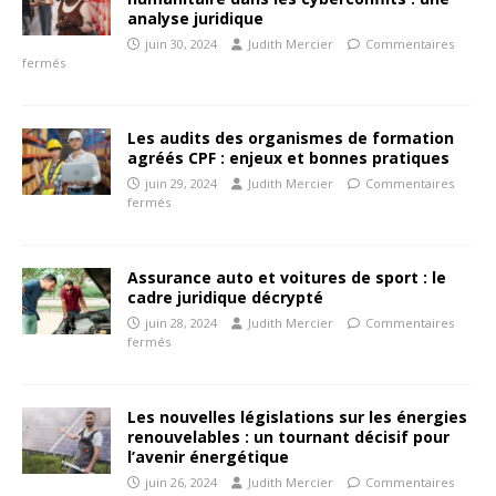
analyse juridique
juin 30, 2024
Judith Mercier
Commentaires
fermés
Les audits des organismes de formation
agréés CPF : enjeux et bonnes pratiques
juin 29, 2024
Judith Mercier
Commentaires
fermés
Assurance auto et voitures de sport : le
cadre juridique décrypté
juin 28, 2024
Judith Mercier
Commentaires
fermés
Les nouvelles législations sur les énergies
renouvelables : un tournant décisif pour
l’avenir énergétique
juin 26, 2024
Judith Mercier
Commentaires