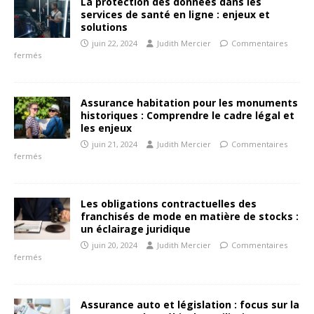
La protection des données dans les
services de santé en ligne : enjeux et
solutions
juin 22, 2024
Judith Mercier
Commentaires
fermés
Assurance habitation pour les monuments
historiques : Comprendre le cadre légal et
les enjeux
juin 21, 2024
Judith Mercier
Commentaires
fermés
Les obligations contractuelles des
franchisés de mode en matière de stocks :
un éclairage juridique
juin 20, 2024
Judith Mercier
Commentaires
fermés
Assurance auto et législation : focus sur la