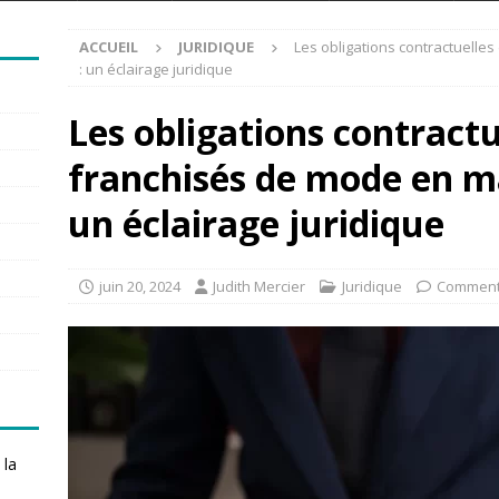
ACCUEIL
JURIDIQUE
Les obligations contractuelle
: un éclairage juridique
Les obligations contractu
franchisés de mode en ma
un éclairage juridique
juin 20, 2024
Judith Mercier
Juridique
Comment
 la