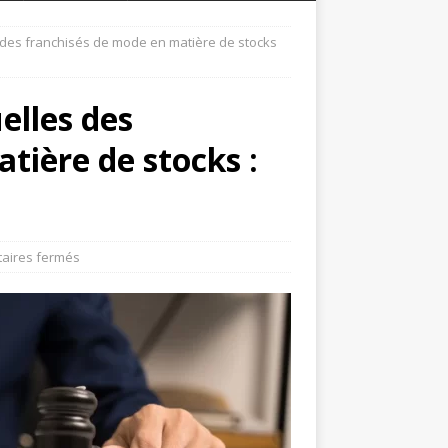
s des franchisés de mode en matière de stocks
elles des
tière de stocks :
aires fermés