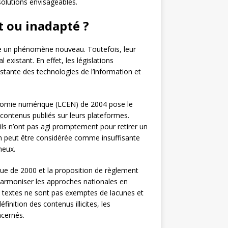
solutions envisageables.
nt ou inadapté ?
tre un phénomène nouveau. Toutefois, leur
 existant. En effet, les législations
nstante des technologies de l’information et
conomie numérique (LCEN) de 2004 pose le
 contenus publiés sur leurs plateformes.
ils n’ont pas agi promptement pour retirer un
ion peut être considérée comme insuffisante
neux.
que de 2000 et la proposition de règlement
’harmoniser les approches nationales en
s textes ne sont pas exemptes de lacunes et
inition des contenus illicites, les
ncernés.