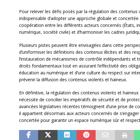
Pour relever les défis posés par la régulation des contenus v
indispensable d’adopter une approche globale et concertée
coopération entre les différents acteurs concernés (États, in
numérique, société civile) et d’harmoniser les cadres juridi
Plusieurs pistes peuvent être envisagées dans cette perspectiv
d’uniformiser les définitions des contenus illicites et des re
l’instauration de mécanismes de contrôle indépendants et tr
droits fondamentaux tout en assurant l’effectivité des obliga
éducation au numérique et d’une culture du respect sur inter
prévenir la diffusion des contenus violents et haineux.
En définitive, la régulation des contenus violents et haineu
nécessite de concilier les impératifs de sécurité et de prote
avancées législatives récentes témoignent d’une prise de c
il appartient désormais aux acteurs concernés de s’engage
concertée pour garantir un espace numérique sûr et respec