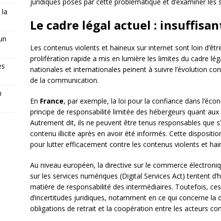
juridiques posés par cette problématique et d’examiner les 
 la
Le cadre légal actuel : insuffisa
 un
Les contenus violents et haineux sur internet sont loin d’ê
prolifération rapide a mis en lumière les limites du cadre légal
es
nationales et internationales peinent à suivre l’évolution co
de la communication.
n
En
France
, par exemple, la loi pour la confiance dans l’é
principe de responsabilité limitée des hébergeurs quant aux
Autrement dit, ils ne peuvent être tenus responsables que s’
contenu illicite après en avoir été informés. Cette disposit
pour lutter efficacement contre les contenus violents et hai
Au niveau européen, la directive sur le commerce électroni
sur les services numériques (Digital Services Act) tentent d
matière de responsabilité des intermédiaires. Toutefois, ce
d’incertitudes juridiques, notamment en ce qui concerne la déf
obligations de retrait et la coopération entre les acteurs co