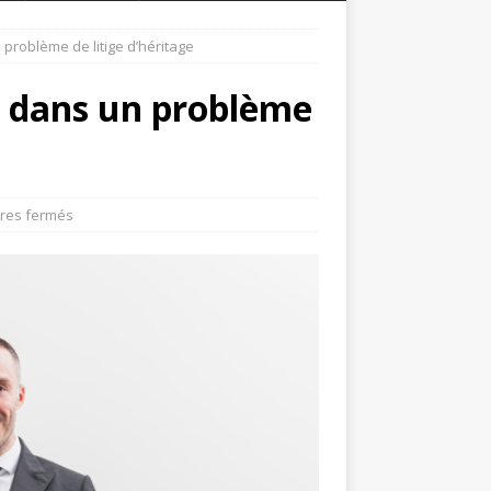
 problème de litige d’héritage
t dans un problème
res fermés