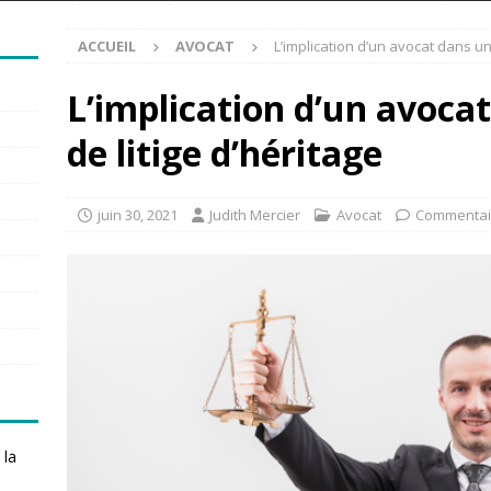
ACCUEIL
AVOCAT
L’implication d’un avocat dans un
L’implication d’un avoca
de litige d’héritage
juin 30, 2021
Judith Mercier
Avocat
Commentai
 la