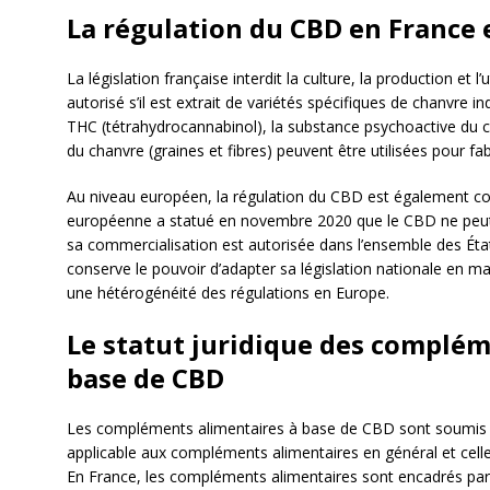
La régulation du CBD en France 
La législation française interdit la culture, la production et l
autorisé s’il est extrait de variétés spécifiques de chanvre 
THC (tétrahydrocannabinol), la substance psychoactive du ca
du chanvre (graines et fibres) peuvent être utilisées pour f
Au niveau européen, la régulation du CBD est également com
européenne a statué en novembre 2020 que le CBD ne peut
sa commercialisation est autorisée dans l’ensemble des Ét
conserve le pouvoir d’adapter sa législation nationale en m
une hétérogénéité des régulations en Europe.
Le statut juridique des complém
base de CBD
Les compléments alimentaires à base de CBD sont soumis à
applicable aux compléments alimentaires en général et cell
En France, les compléments alimentaires sont encadrés pa