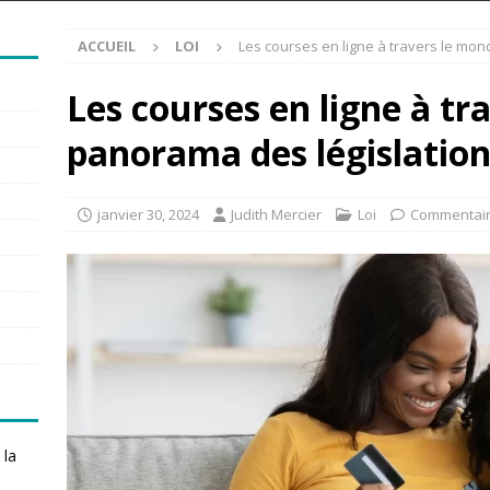
ACCUEIL
LOI
Les courses en ligne à travers le mon
Les courses en ligne à tr
panorama des législation
janvier 30, 2024
Judith Mercier
Loi
Commentair
 la