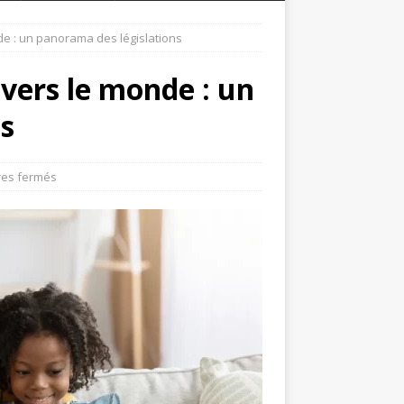
de : un panorama des législations
avers le monde : un
s
es fermés