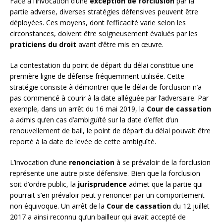
Face à l’invocation d’une
exception de forclusion
par la
partie adverse, diverses stratégies défensives peuvent être
déployées. Ces moyens, dont l’efficacité varie selon les
circonstances, doivent être soigneusement évalués par les
praticiens du droit
avant d’être mis en œuvre.
La contestation du point de départ du délai constitue une
première ligne de défense fréquemment utilisée. Cette
stratégie consiste à démontrer que le délai de forclusion n’a
pas commencé à courir à la date alléguée par l’adversaire. Par
exemple, dans un arrêt du 16 mai 2019, la
Cour de cassation
a admis qu’en cas d’ambiguïté sur la date d’effet d’un
renouvellement de bail, le point de départ du délai pouvait être
reporté à la date de levée de cette ambiguïté.
L’invocation d’une
renonciation
à se prévaloir de la forclusion
représente une autre piste défensive. Bien que la forclusion
soit d’ordre public, la
jurisprudence
admet que la partie qui
pourrait s’en prévaloir peut y renoncer par un comportement
non équivoque. Un arrêt de la
Cour de cassation
du 12 juillet
2017 a ainsi reconnu qu’un bailleur qui avait accepté de