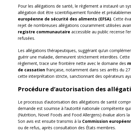
Pour les allégations de santé, le règlement a instauré un sy
allégation doit être scientifiquement fondée et préalablemen
européenne de sécurité des aliments (EFSA)
. Cette év
rejet de nombreuses allégations couramment utilisées avant
registre communautaire
accessible au public recense l’e
refusées.
Les allégations thérapeutiques, suggérant qu’un complément 
guérir une maladie, demeurent strictement interdites. Cette p
règlement, trace une frontière nette avec le domaine des
m
de cassation
française, notamment dans ses arrêts du 27 a
cette interprétation stricte, sanctionnant des opérateurs aya
Procédure d’autorisation des allégat
Le processus d’autorisation des allégations de santé compr
demande est soumise à l’autorité nationale compétente qui l
(Nutrition, Novel Foods and Food Allergens) évalue alors la s
Son avis est ensuite transmis à la
Commission européen
ou de refus, après consultation des États membres.