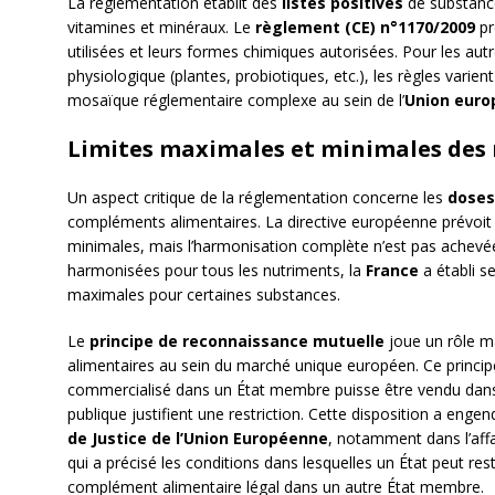
La réglementation établit des
listes positives
de substanc
vitamines et minéraux. Le
règlement (CE) n°1170/2009
pr
utilisées et leurs formes chimiques autorisées. Pour les aut
physiologique (plantes, probiotiques, etc.), les règles varie
mosaïque réglementaire complexe au sein de l’
Union eur
Limites maximales et minimales des
Un aspect critique de la réglementation concerne les
doses
compléments alimentaires. La directive européenne prévoit 
minimales, mais l’harmonisation complète n’est pas achevée
harmonisées pour tous les nutriments, la
France
a établi s
maximales pour certaines substances.
Le
principe de reconnaissance mutuelle
joue un rôle m
alimentaires au sein du marché unique européen. Ce princi
commercialisé dans un État membre puisse être vendu dans 
publique justifient une restriction. Cette disposition a eng
de Justice de l’Union Européenne
, notamment dans l’aff
qui a précisé les conditions dans lesquelles un État peut res
complément alimentaire légal dans un autre État membre.