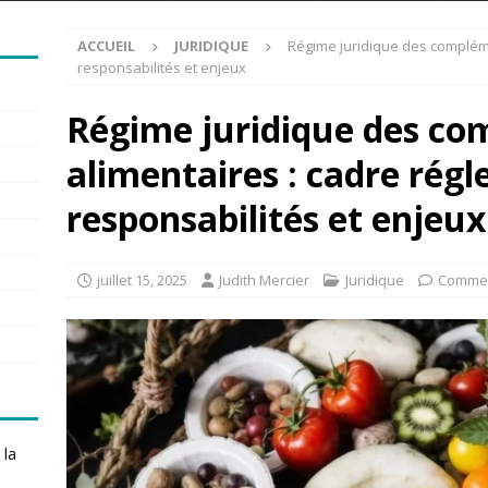
ACCUEIL
JURIDIQUE
Régime juridique des compléme
responsabilités et enjeux
Régime juridique des c
alimentaires : cadre rég
responsabilités et enjeux
juillet 15, 2025
Judith Mercier
Juridique
Commen
 la