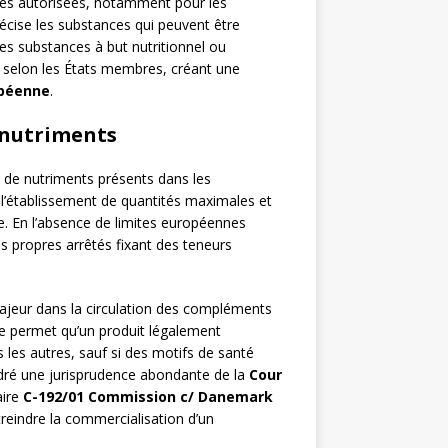
es autorisées, notamment pour les
écise les substances qui peuvent être
res substances à but nutritionnel ou
nt selon les États membres, créant une
opéenne
.
 nutriments
de nutriments présents dans les
l’établissement de quantités maximales et
. En l’absence de limites européennes
es propres arrêtés fixant des teneurs
ajeur dans la circulation des compléments
pe permet qu’un produit légalement
les autres, sauf si des motifs de santé
endré une jurisprudence abondante de la
Cour
aire
C-192/01 Commission c/ Danemark
treindre la commercialisation d’un