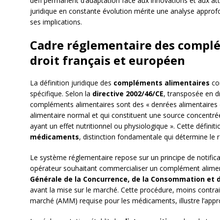
défi permanent d’adaptation face aux innovations et aux 
juridique en constante évolution mérite une analyse appr
ses implications.
Cadre réglementaire des compl
droit français et européen
La définition juridique des
compléments alimentaires
con
spécifique. Selon la
directive 2002/46/CE
, transposée en d
compléments alimentaires sont des « denrées alimentaires 
alimentaire normal et qui constituent une source concentré
ayant un effet nutritionnel ou physiologique ». Cette définiti
médicaments
, distinction fondamentale qui détermine le 
Le système réglementaire repose sur un principe de notificat
opérateur souhaitant commercialiser un complément alime
Générale de la Concurrence, de la Consommation et d
avant la mise sur le marché. Cette procédure, moins contrai
marché (AMM) requise pour les médicaments, illustre l’appr