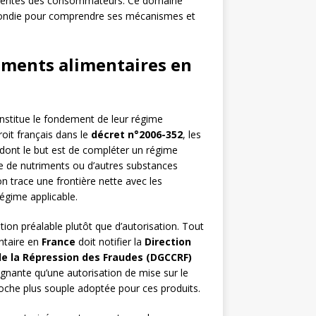
attentes des consommateurs. Ce domaine
ofondie pour comprendre ses mécanismes et
éments alimentaires en
stitue le fondement de leur régime
roit français dans le
décret n°2006-352
, les
dont le but est de compléter un régime
e de nutriments ou d’autres substances
on trace une frontière nette avec les
régime applicable.
ion préalable plutôt que d’autorisation. Tout
ntaire en
France
doit notifier la
Direction
e la Répression des Fraudes (DGCCRF)
gnante qu’une autorisation de mise sur le
oche plus souple adoptée pour ces produits.