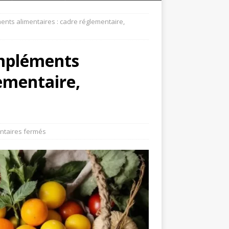
nts alimentaires : cadre réglementaire,
ompléments
lementaire,
taires fermés