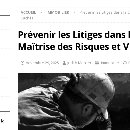
ACCUEIL
IMMOBILIER
Prévenir les Litiges dans la 
Cachés
Prévenir les Litiges dans 
Maîtrise des Risques et 
novembre 29, 2025
Judith Mercier
Immobilier
 la