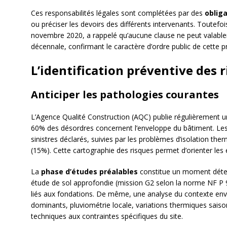
Ces responsabilités légales sont complétées par des
oblig
ou préciser les devoirs des différents intervenants. Toutefoi
novembre 2020, a rappelé qu’aucune clause ne peut valablem
décennale, confirmant le caractère d’ordre public de cette p
L’identification préventive des 
Anticiper les pathologies courantes
L’Agence Qualité Construction (AQC) publie régulièrement 
60% des désordres concernent l’enveloppe du bâtiment. Les 
sinistres déclarés, suivies par les problèmes d’isolation ther
(15%). Cette cartographie des risques permet d’orienter les e
La
phase d’études préalables
constitue un moment déterm
étude de sol approfondie (mission G2 selon la norme NF P 94
liés aux fondations. De même, une analyse du contexte env
dominants, pluviométrie locale, variations thermiques saiso
techniques aux contraintes spécifiques du site.