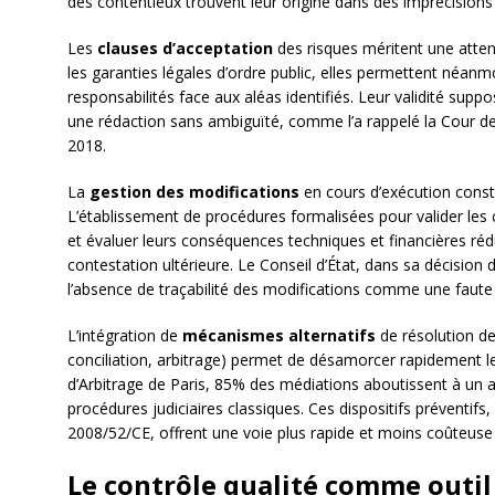
des contentieux trouvent leur origine dans des imprécisions 
Les
clauses d’acceptation
des risques méritent une attent
les garanties légales d’ordre public, elles permettent néanmoi
responsabilités face aux aléas identifiés. Leur validité sup
une rédaction sans ambiguïté, comme l’a rappelé la Cour de
2018.
La
gestion des modifications
en cours d’exécution const
L’établissement de procédures formalisées pour valider les
et évaluer leurs conséquences techniques et financières réd
contestation ultérieure. Le Conseil d’État, dans sa décision du
l’absence de traçabilité des modifications comme une faute 
L’intégration de
mécanismes alternatifs
de résolution de
conciliation, arbitrage) permet de désamorcer rapidement le
d’Arbitrage de Paris, 85% des médiations aboutissent à un
procédures judiciaires classiques. Ces dispositifs préventif
2008/52/CE, offrent une voie plus rapide et moins coûteuse 
Le contrôle qualité comme outil