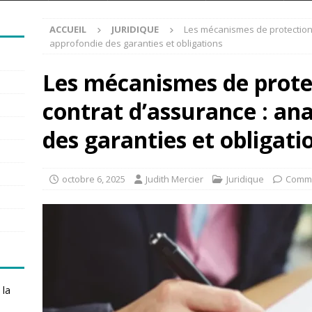
ACCUEIL
JURIDIQUE
Les mécanismes de protection 
approfondie des garanties et obligations
Les mécanismes de prote
contrat d’assurance : an
des garanties et obligati
octobre 6, 2025
Judith Mercier
Juridique
Comme
 la