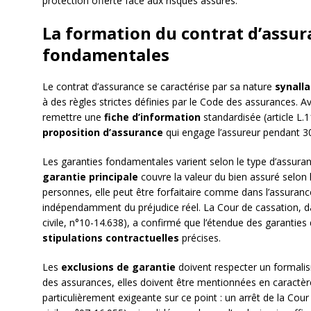
protection offerte face aux risques assurés.
La formation du contrat d’assur
fondamentales
Le contrat d’assurance se caractérise par sa nature
synall
à des règles strictes définies par le Code des assurances. Av
remettre une
fiche d’information
standardisée (article L
proposition d’assurance
qui engage l’assureur pendant 30
Les garanties fondamentales varient selon le type d’assur
garantie principale
couvre la valeur du bien assuré selon 
personnes, elle peut être forfaitaire comme dans l’assuranc
indépendamment du préjudice réel. La Cour de cassation, d
civile, n°10-14.638), a confirmé que l’étendue des garanties 
stipulations contractuelles
précises.
Les
exclusions de garantie
doivent respecter un formalism
des assurances, elles doivent être mentionnées en caractère
particulièrement exigeante sur ce point : un arrêt de la Co