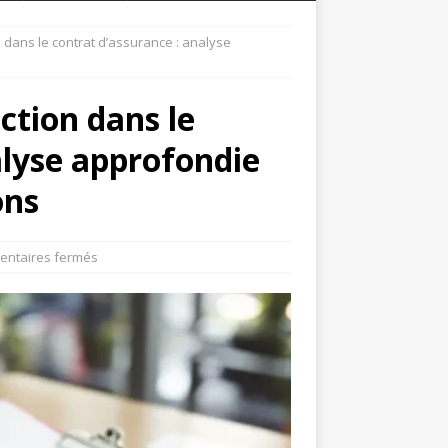
dans le contrat d’assurance : analyse
ction dans le
alyse approfondie
ons
ntaires fermés