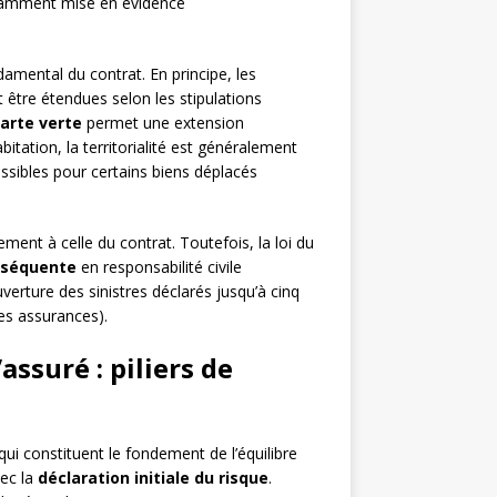
fisamment mise en évidence
amental du contrat. En principe, les
t être étendues selon les stipulations
arte verte
permet une extension
tation, la territorialité est généralement
ossibles pour certains biens déplacés
ement à celle du contrat. Toutefois, la loi du
bséquente
en responsabilité civile
erture des sinistres déclarés jusqu’à cinq
des assurances).
assuré : piliers de
qui constituent le fondement de l’équilibre
vec la
déclaration initiale du risque
.