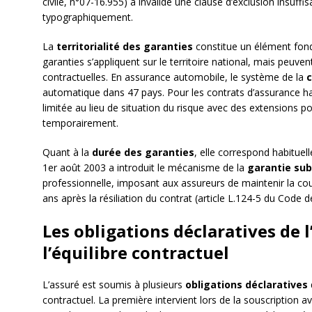
civile, n°07-16.955) a invalidé une clause d’exclusion insuf
typographiquement.
La
territorialité des garanties
constitue un élément fond
garanties s’appliquent sur le territoire national, mais peuven
contractuelles. En assurance automobile, le système de la
c
automatique dans 47 pays. Pour les contrats d’assurance habi
limitée au lieu de situation du risque avec des extensions p
temporairement.
Quant à la
durée des garanties
, elle correspond habituell
1er août 2003 a introduit le mécanisme de la
garantie su
professionnelle, imposant aux assureurs de maintenir la couv
ans après la résiliation du contrat (article L.124-5 du Code 
Les obligations déclaratives de l’
l’équilibre contractuel
L’assuré est soumis à plusieurs
obligations déclaratives
contractuel. La première intervient lors de la souscription a