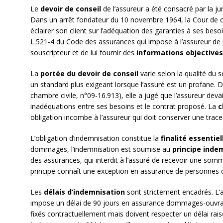
Le
devoir de conseil
de l’assureur a été consacré par la j
Dans un arrêt fondateur du 10 novembre 1964, la Cour de ca
éclairer son client sur l’adéquation des garanties à ses besoin
L.521-4 du Code des assurances qui impose à l’assureur de p
souscripteur et de lui fournir des
informations objectives
La
portée du devoir de conseil
varie selon la qualité du 
un standard plus exigeant lorsque l’assuré est un profane. 
chambre civile, n°09-16.913), elle a jugé que l’assureur devait 
inadéquations entre ses besoins et le contrat proposé. La
c
obligation incombe à l’assureur qui doit conserver une tra
L’obligation d’indemnisation constitue la
finalité essentiel
dommages, l’indemnisation est soumise au
principe inde
des assurances, qui interdit à l’assuré de recevoir une somm
principe connaît une exception en assurance de personnes où
Les
délais d’indemnisation
sont strictement encadrés. L’
impose un délai de 90 jours en assurance dommages-ouvrage
fixés contractuellement mais doivent respecter un délai ra