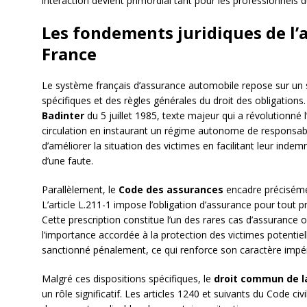
interaction devient primordial tant pour les professionnels
Les fondements juridiques de l
France
Le système français d’assurance automobile repose sur un so
spécifiques et des règles générales du droit des obligations
Badinter
du 5 juillet 1985, texte majeur qui a révolutionné 
circulation en instaurant un régime autonome de responsabilit
d’améliorer la situation des victimes en facilitant leur in
d’une faute.
Parallèlement, le
Code des assurances
encadre précisémen
L’article L.211-1 impose l’obligation d’assurance pour tout p
Cette prescription constitue l’un des rares cas d’assurance 
l’importance accordée à la protection des victimes potentiel
sanctionné pénalement, ce qui renforce son caractère impér
Malgré ces dispositions spécifiques, le
droit commun de la
un rôle significatif. Les articles 1240 et suivants du Code ci