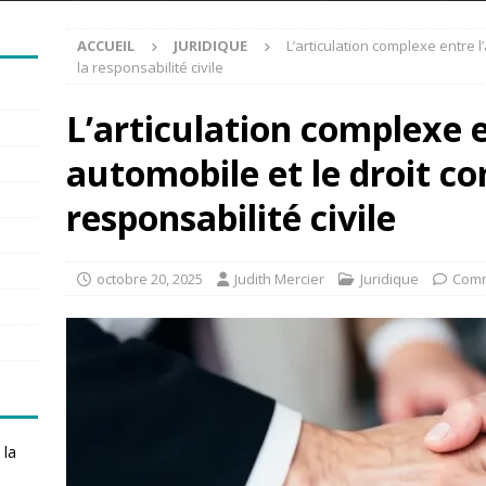
ACCUEIL
JURIDIQUE
L’articulation complexe entre 
la responsabilité civile
L’articulation complexe 
automobile et le droit c
responsabilité civile
octobre 20, 2025
Judith Mercier
Juridique
Comm
 la