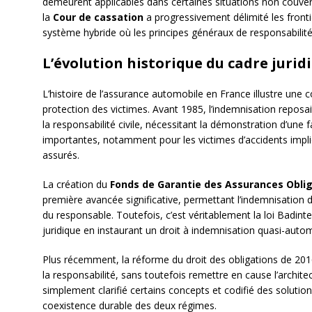
demeurent applicables dans certaines situations non couvert
la
Cour de cassation
a progressivement délimité les front
système hybride où les principes généraux de responsabilité
L’évolution historique du cadre jurid
L’histoire de l’assurance automobile en France illustre une 
protection des victimes. Avant 1985, l’indemnisation reposai
la responsabilité civile, nécessitant la démonstration d’une
importantes, notamment pour les victimes d’accidents impl
assurés.
La création du
Fonds de Garantie des Assurances Oblig
première avancée significative, permettant l’indemnisation
du responsable. Toutefois, c’est véritablement la loi Badin
juridique en instaurant un droit à indemnisation quasi-auto
Plus récemment, la réforme du droit des obligations de 2016 a
la responsabilité, sans toutefois remettre en cause l’archi
simplement clarifié certains concepts et codifié des solutions
coexistence durable des deux régimes.