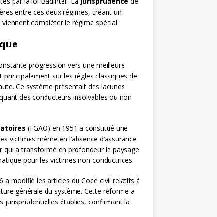
es par la loi Badinter. La
jurisprudence
de
ières entre ces deux régimes, créant un
 viennent compléter le régime spécial.
ique
constante progression vers une meilleure
t principalement sur les règles classiques de
 faute. Ce système présentait des lacunes
iquant des conducteurs insolvables ou non
atoires
(FGAO) en 1951 a constitué une
 des victimes même en l’absence d’assurance
ter qui a transformé en profondeur le paysage
matique pour les victimes non-conductrices.
 modifié les articles du Code civil relatifs à
tecture générale du système. Cette réforme a
 jurisprudentielles établies, confirmant la