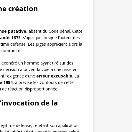
ne création
nse putative
, absent du Code pénal. Cette
 août 1873
, s’applique lorsque l’auteur des
gitime défense. Les juges apprécient alors la
u comme réel.
 a exonéré un homme ayant tiré sur des
tte décision a ouvert la voie à une prise en
nt l’exigence d’une
erreur excusable
. La
e 1954
, a précisé les contours de cette
u de réaction disproportionnée.
l’invocation de la
légitime défense, rejetant son application
du
11 juillet 1844
a posé le principe selon