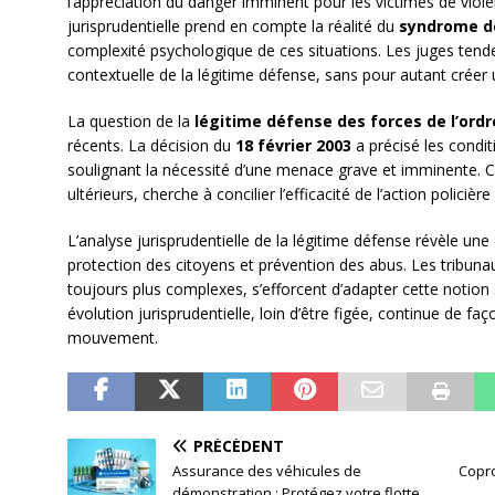
l’appréciation du danger imminent pour les victimes de viol
jurisprudentielle prend en compte la réalité du
syndrome d
complexité psychologique de ces situations. Les juges tenden
contextuelle de la légitime défense, sans pour autant créer
La question de la
légitime défense des forces de l’ordr
récents. La décision du
18 février 2003
a précisé les condit
soulignant la nécessité d’une menace grave et imminente. C
ultérieurs, cherche à concilier l’efficacité de l’action policièr
L’analyse jurisprudentielle de la légitime défense révèle une
protection des citoyens et prévention des abus. Les tribunau
toujours plus complexes, s’efforcent d’adapter cette notion
évolution jurisprudentielle, loin d’être figée, continue de fa
mouvement.
PRÉCÉDENT
Assurance des véhicules de
Copro
démonstration : Protégez votre flotte