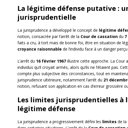
La légitime défense putative : u
jurisprudentielle
La jurisprudence a développé le concept de
légitime défe
notion, consacrée par l’arrêt de la
Cour de cassation
du
7
faits a cru, à tort mais de bonne foi, être en situation de lé
croyance raisonnable
de l’individu face à un danger perç
L’arrêt du
16 février 1967
illustre cette approche. La Cour
individus qu’il croyait armés, alors qu’ils ne l’étaient pas. Ce
compte plus subjective des circonstances, tout en maintena
jurisprudence ultérieure, notamment l’arrêt du
21 décembr
notion, refusant son application en cas d’erreur grossière o
Les limites jurisprudentielles à 
légitime défense
La jurisprudence a progressivement défini les
limites
de la 
dans certaines situations. L’arrêt de la
Cour de cassation