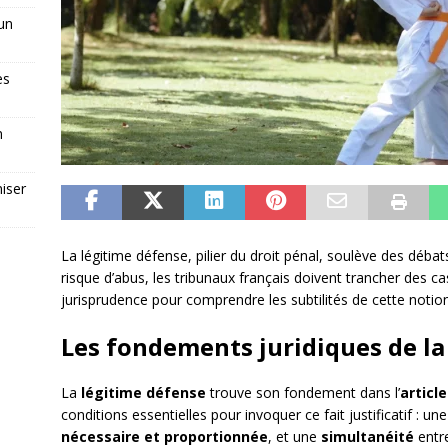
 un
es
n
iser
La légitime défense, pilier du droit pénal, soulève des débat
risque d’abus, les tribunaux français doivent trancher des 
jurisprudence pour comprendre les subtilités de cette notion
Les fondements juridiques de la
La
légitime défense
trouve son fondement dans l’
articl
conditions essentielles pour invoquer ce fait justificatif : un
nécessaire et proportionnée
, et une
simultanéité
entre