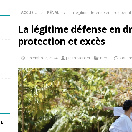
ACCUEIL
PÉNAL
La légitime défense en droit pénal 
La légitime défense en dr
protection et excès
décembre 8, 2024
Judith Mercier
Pénal
Comme
 la