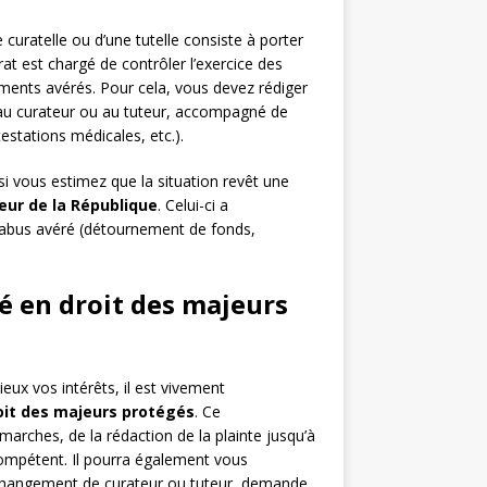
curatelle ou d’une tutelle consiste à porter
t est chargé de contrôler l’exercice des
ments avérés. Pour cela, vous devez rédiger
és au curateur ou au tuteur, accompagné de
testations médicales, etc.).
 si vous estimez que la situation revêt une
eur de la République
. Celui-ci a
abus avéré (détournement de fonds,
sé en droit des majeurs
ux vos intérêts, il est vivement
oit des majeurs protégés
. Ce
rches, de la rédaction de la plainte jusqu’à
 compétent. Il pourra également vous
n (changement de curateur ou tuteur, demande