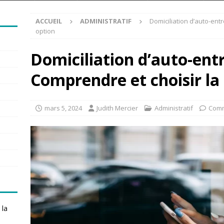
ACCUEIL
ADMINISTRATIF
Domiciliation d’auto-entr
option
Domiciliation d’auto-entr
Comprendre et choisir la
mars 5, 2024
Judith Mercier
Administratif
Comm
 la