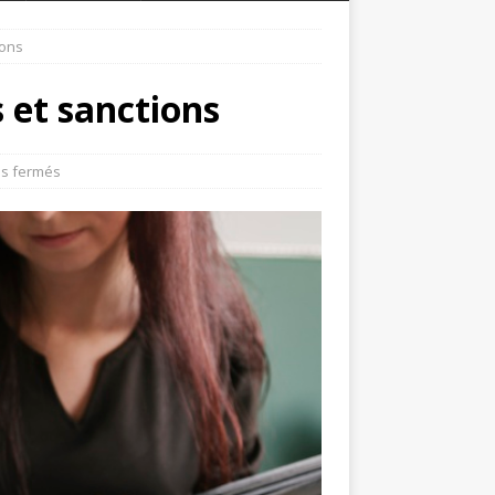
ions
s et sanctions
s fermés