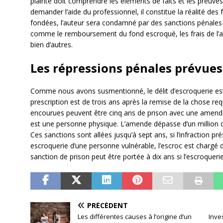
plainte doit comprendre les éléments de faits et les preuves ju
demander l’aide du professionnel, il constitue la réalité des
fondées, l’auteur sera condamné par des sanctions pénales
comme le remboursement du fond escroqué, les frais de l’av
bien d’autres.
Les répressions pénales prévues 
Comme nous avons susmentionné, le délit d’escroquerie est
prescription est de trois ans après la remise de la chose req
encourues peuvent être cinq ans de prison avec une amende j
est une personne physique. L’amende dépasse d’un million d
Ces sanctions sont allées jusqu’à sept ans, si l’infraction
escroquerie d’une personne vulnérable, l’escroc est chargé de 
sanction de prison peut être portée à dix ans si l’escroquer
PRÉCÉDENT
Les différentes causes à l’origine d’un
Inves