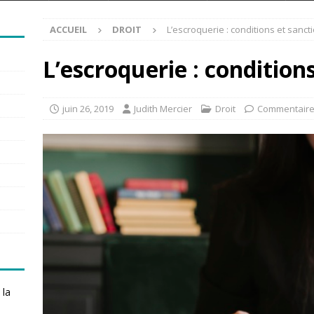
ACCUEIL
DROIT
L’escroquerie : conditions et sanct
L’escroquerie : condition
juin 26, 2019
Judith Mercier
Droit
Commentaire
 la