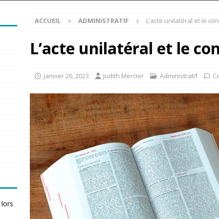
ACCUEIL
ADMINISTRATIF
L’acte unilatéral et le co
L’acte unilatéral et le co
janvier 26, 2023
Judith Mercier
Administratif
C
 lors