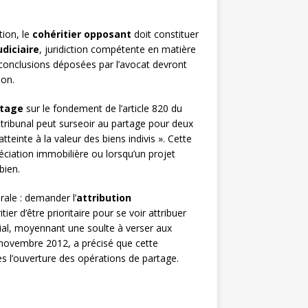
tion, le
cohéritier opposant
doit constituer
udiciaire
, juridiction compétente en matière
s conclusions déposées par l’avocat devront
ion.
rtage
sur le fondement de l’article 820 du
le tribunal peut surseoir au partage pour deux
teinte à la valeur des biens indivis ». Cette
réciation immobilière ou lorsqu’un projet
bien.
urale : demander l’
attribution
er d’être prioritaire pour se voir attribuer
lial, moyennant une soulte à verser aux
 novembre 2012, a précisé que cette
s l’ouverture des opérations de partage.