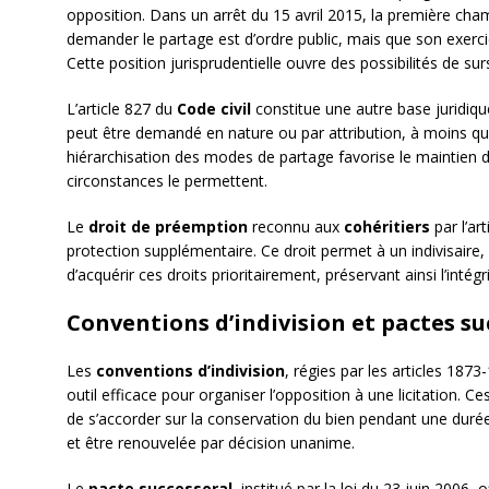
opposition. Dans un arrêt du 15 avril 2015, la première chamb
demander le partage est d’ordre public, mais que son exerc
Cette position jurisprudentielle ouvre des possibilités de 
L’article 827 du
Code civil
constitue une autre base juridiqu
peut être demandé en nature ou par attribution, à moins que 
hiérarchisation des modes de partage favorise le maintien d
circonstances le permettent.
Le
droit de préemption
reconnu aux
cohéritiers
par l’ar
protection supplémentaire. Ce droit permet à un indivisaire, e
d’acquérir ces droits prioritairement, préservant ainsi l’intégr
Conventions d’indivision et pactes s
Les
conventions d’indivision
, régies par les articles 1873
outil efficace pour organiser l’opposition à une licitation.
de s’accorder sur la conservation du bien pendant une durée
et être renouvelée par décision unanime.
Le
pacte successoral
, institué par la loi du 23 juin 2006