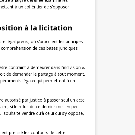
. Cette analyse détaillée examine les
mettant à un cohéritier de s’opposer
ition à la licitation
dre légal précis, où s’articulent les principes
La compréhension de ces bases juridiques
être contraint à demeurer dans l’indivision ».
roit de demander le partage à tout moment.
empéraments légaux qui permettent à un
tre autorisé par justice à passer seul un acte
ire, si le refus de ce dernier met en péril
ui souhaite vendre qu’à celui qui s’y oppose,
ent précisé les contours de cette