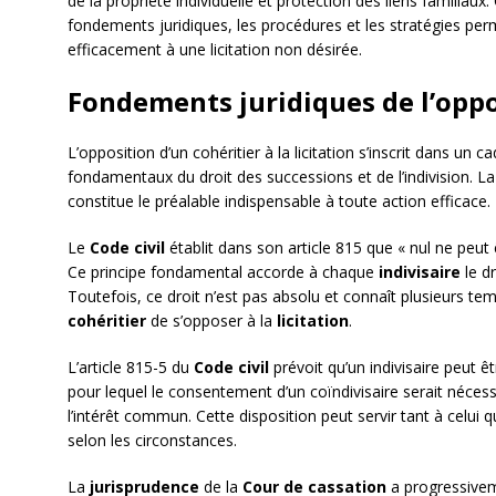
de la propriété individuelle et protection des liens familiaux
fondements juridiques, les procédures et les stratégies per
efficacement à une licitation non désirée.
Fondements juridiques de l’oppos
L’opposition d’un cohéritier à la licitation s’inscrit dans un ca
fondamentaux du droit des successions et de l’indivision. 
constitue le préalable indispensable à toute action efficace.
Le
Code civil
établit dans son article 815 que « nul ne peut 
Ce principe fondamental accorde à chaque
indivisaire
le d
Toutefois, ce droit n’est pas absolu et connaît plusieurs t
cohéritier
de s’opposer à la
licitation
.
L’article 815-5 du
Code civil
prévoit qu’un indivisaire peut ê
pour lequel le consentement d’un coïndivisaire serait nécessa
l’intérêt commun. Cette disposition peut servir tant à celui q
selon les circonstances.
La
jurisprudence
de la
Cour de cassation
a progressivem