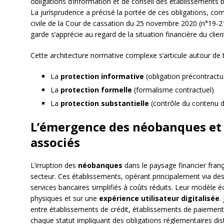
obligations d’information et de conseil des établissements b
La jurisprudence a précisé la portée de ces obligations, com
civile de la Cour de cassation du 25 novembre 2020 (n°19-21
garde s’apprécie au regard de la situation financière du clien
Cette architecture normative complexe s’articule autour de t
La
protection informative
(obligation précontractu
La
protection formelle
(formalisme contractuel)
La
protection substantielle
(contrôle du contenu d
L’émergence des néobanques et l
associés
L’irruption des
néobanques
dans le paysage financier frança
secteur. Ces établissements, opérant principalement via de
services bancaires simplifiés à coûts réduits. Leur modèle
physiques et sur une
expérience utilisateur digitalisée
.
entre établissements de crédit, établissements de paiemen
chaque statut impliquant des obligations réglementaires dist