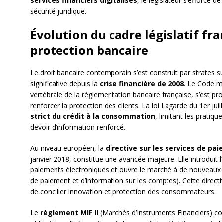
services financiers digitalisés
, le législateur s’efforce d
sécurité juridique.
Évolution du cadre législatif fr
protection bancaire
Le droit bancaire contemporain s’est construit par strates 
significative depuis la
crise financière de 2008
. Le Code mo
vertébrale de la réglementation bancaire française, s’est pr
renforcer la protection des clients. La loi Lagarde du 1er jui
strict du crédit à la consommation
, limitant les prati
devoir d’information renforcé.
Au niveau européen, la
directive sur les services de pa
janvier 2018, constitue une avancée majeure. Elle introduit l’
paiements électroniques et ouvre le marché à de nouveaux ac
de paiement et d’information sur les comptes). Cette directiv
de concilier innovation et protection des consommateurs.
Le
règlement MIF II
(Marchés d’Instruments Financiers) com