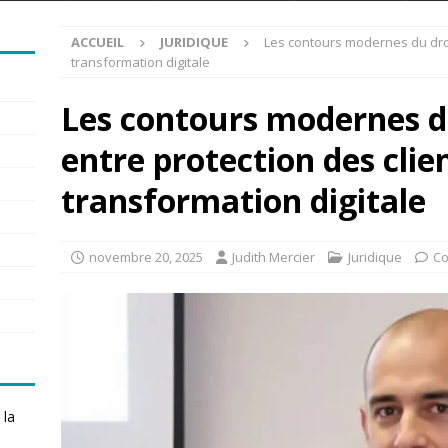
ACCUEIL
JURIDIQUE
Les contours modernes du droit
transformation digitale
Les contours modernes du
entre protection des clie
transformation digitale
novembre 20, 2025
Judith Mercier
Juridique
Co
 la