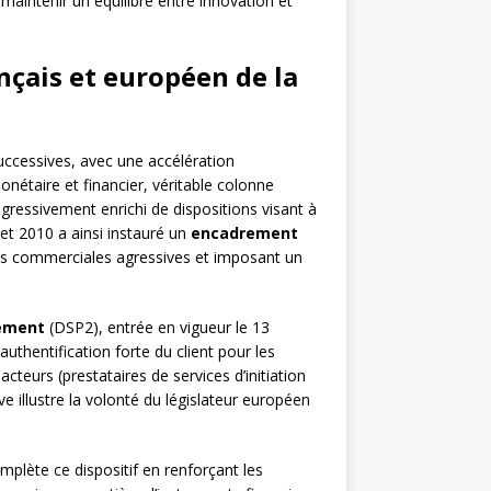
e maintenir un équilibre entre innovation et
ançais et européen de la
successives, avec une accélération
nétaire et financier, véritable colonne
ogressivement enrichi de dispositions visant à
llet 2010 a ainsi instauré un
encadrement
ques commerciales agressives et imposant un
iement
(DSP2), entrée en vigueur le 13
authentification forte du client pour les
teurs (prestataires de services d’initiation
e illustre la volonté du législateur européen
plète ce dispositif en renforçant les