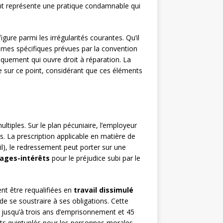
nt représente une pratique condamnable qui
gure parmi les irrégularités courantes. Qu’il
rimes spécifiques prévues par la convention
nquement qui ouvre droit à réparation. La
e sur ce point, considérant que ces éléments
ltiples. Sur le plan pécuniaire, l’employeur
ts. La prescription applicable en matière de
il), le redressement peut porter sur une
ges-intérêts
pour le préjudice subi par le
ent être requalifiées en
travail dissimulé
de se soustraire à ses obligations. Cette
 jusqu’à trois ans d’emprisonnement et 45
s quintuplés pour les personnes morales.