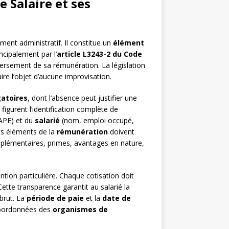
 Salaire et ses
ment administratif. Il constitue un
élément
ncipalement par l’
article L3243-2 du Code
versement de sa rémunération. La législation
ire l’objet d’aucune improvisation.
gatoires
, dont l’absence peut justifier une
igurent l’identification complète de
 APE) et du
salarié
(nom, emploi occupé,
nts éléments de la
rémunération
doivent
upplémentaires, primes, avantages en nature,
tion particulière. Chaque cotisation doit
Cette transparence garantit au salarié la
brut. La
période de paie
et la
date de
coordonnées des
organismes de