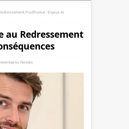
u Redressement Prud’homal : Enjeux et
ace au Redressement
Conséquences
mentaires fermés