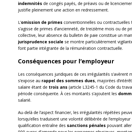
indemnités
de congés payés, de préavis ou de licencieme
justifie pleinement une action en redressement.
L’
omission de primes
conventionnelles ou contractuelles fi
s’agisse de primes d’ancienneté, de treizième mois ou de p
collective, leur absence du bulletin de paie constitue un ma
jurisprudence sociale
se montre particulièrement vigilant
font partie intégrante de la rémunération contractuelle.
Conséquences pour l’employeur
Les conséquences juridiques de ces irrégularités s’avèrent mu
s’expose au
rappel des sommes dues
, majorées d’intérê
salaire étant de
trois ans
(article L3245-1 du Code du trava
période conséquente. À ces montants s’ajoutent les
domma
salarié.
Au-delà de l’aspect financier, les irrégularités répétées peuv
lorsqu’elles traduisent une volonté délibérée de l’employeur 
qualification entraîne des
sanctions pénales
pouvant aller
000 euros d’amende pour les personnes physiques, montant