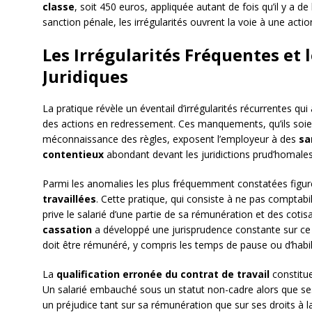
classe
, soit 450 euros, appliquée autant de fois qu’il y a d
sanction pénale, les irrégularités ouvrent la voie à une acti
Les Irrégularités Fréquentes et
Juridiques
La pratique révèle un éventail d’irrégularités récurrentes qui 
des actions en redressement. Ces manquements, qu’ils soien
méconnaissance des règles, exposent l’employeur à des
sa
contentieux
abondant devant les juridictions prud’homales
Parmi les anomalies les plus fréquemment constatées figur
travaillées
. Cette pratique, qui consiste à ne pas comptabilis
prive le salarié d’une partie de sa rémunération et des cotis
cassation
a développé une jurisprudence constante sur ce 
doit être rémunéré, y compris les temps de pause ou d’habil
La
qualification erronée du contrat de travail
constitue
Un salarié embauché sous un statut non-cadre alors que ses
un préjudice tant sur sa rémunération que sur ses droits à 