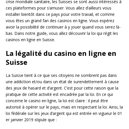
crise mondiale sanitaire, les Suisses se sont aussi intéressés à
ces plateformes pour s’amuser. Vous allez d’ailleurs vous
installer bientôt dans ce pays pour votre travail, et comme
vous êtes un grand fan des casinos en ligne. Vous espérez
avoir la possibilité de continuer à y jouer quand vous serez là-
bas. Dans notre guide, vous allez découvrir la loi qui régit les
casinos en ligne en Suisse.
La légalité du casino en ligne en
Suisse
La Suisse tient à ce que ses citoyens ne sombrent pas dans
une addiction et/ou dans un état de surendettement à cause
des jeux de hasard et d’argent. C’est pour cette raison que la
pratique de cette activité est encadrée par la loi. En ce qui
concerne le casino en ligne, la loi est claire : il peut être
autorisé à opérer sur le pays, mais en respectant la loi. Ainsi, la
loi fédérale sur les jeux d’argent qui est entrée en vigueur le 01
er janvier 2019 stipule que :