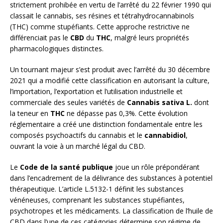
strictement prohibée en vertu de l’arrêté du 22 février 1990 qui
classait le cannabis, ses résines et tétrahydrocannabinols
(THC) comme stupéfiants. Cette approche restrictive ne
différenciait pas le
CBD
du
THC
, malgré leurs propriétés
pharmacologiques distinctes.
Un tournant majeur s’est produit avec l’arrêté du 30 décembre
2021 qui a modifié cette classification en autorisant la culture,
l’importation, l’exportation et l’utilisation industrielle et
commerciale des seules variétés de
Cannabis sativa L.
dont
la teneur en
THC
ne dépasse pas 0,3%. Cette évolution
réglementaire a créé une distinction fondamentale entre les
composés psychoactifs du cannabis et le
cannabidiol
,
ouvrant la voie à un marché légal du CBD.
Le
Code de la santé publique
joue un rôle prépondérant
dans l’encadrement de la délivrance des substances à potentiel
thérapeutique. L’article L.5132-1 définit les substances
vénéneuses, comprenant les substances stupéfiantes,
psychotropes et les médicaments. La classification de l’huile de
CBD dans l’une de ces catégories détermine son régime de