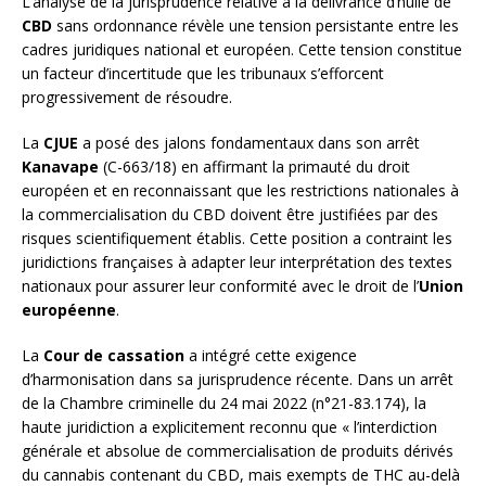
L’analyse de la jurisprudence relative à la délivrance d’huile de
CBD
sans ordonnance révèle une tension persistante entre les
cadres juridiques national et européen. Cette tension constitue
un facteur d’incertitude que les tribunaux s’efforcent
progressivement de résoudre.
La
CJUE
a posé des jalons fondamentaux dans son arrêt
Kanavape
(C-663/18) en affirmant la primauté du droit
européen et en reconnaissant que les restrictions nationales à
la commercialisation du CBD doivent être justifiées par des
risques scientifiquement établis. Cette position a contraint les
juridictions françaises à adapter leur interprétation des textes
nationaux pour assurer leur conformité avec le droit de l’
Union
européenne
.
La
Cour de cassation
a intégré cette exigence
d’harmonisation dans sa jurisprudence récente. Dans un arrêt
de la Chambre criminelle du 24 mai 2022 (n°21-83.174), la
haute juridiction a explicitement reconnu que « l’interdiction
générale et absolue de commercialisation de produits dérivés
du cannabis contenant du CBD, mais exempts de THC au-delà