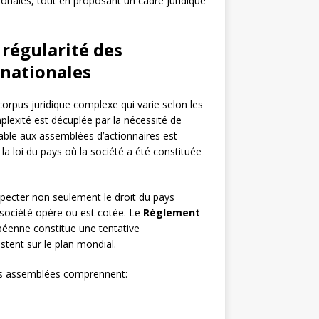
ionales, tout en proposant un cadre juridique
 régularité des
inationales
corpus juridique complexe qui varie selon les
plexité est décuplée par la nécessité de
cable aux assemblées d’actionnaires est
e la loi du pays où la société a été constituée
pecter non seulement le droit du pays
a société opère ou est cotée. Le
Règlement
opéenne constitue une tentative
stent sur le plan mondial.
des assemblées comprennent: