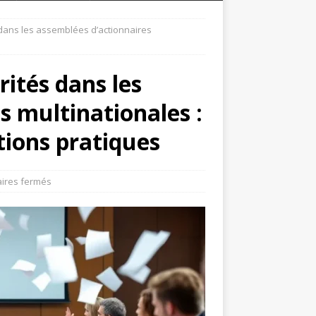
s dans les assemblées d’actionnaires
rités dans les
s multinationales :
tions pratiques
ires fermés