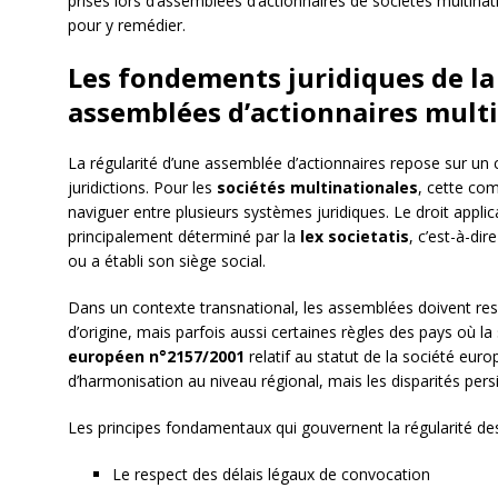
prises lors d’assemblées d’actionnaires de sociétés multinat
pour y remédier.
Les fondements juridiques de la
assemblées d’actionnaires mult
La régularité d’une assemblée d’actionnaires repose sur un 
juridictions. Pour les
sociétés multinationales
, cette com
naviguer entre plusieurs systèmes juridiques. Le droit appli
principalement déterminé par la
lex societatis
, c’est-à-dir
ou a établi son siège social.
Dans un contexte transnational, les assemblées doivent res
d’origine, mais parfois aussi certaines règles des pays où l
européen n°2157/2001
relatif au statut de la société eur
d’harmonisation au niveau régional, mais les disparités persi
Les principes fondamentaux qui gouvernent la régularité 
Le respect des délais légaux de convocation