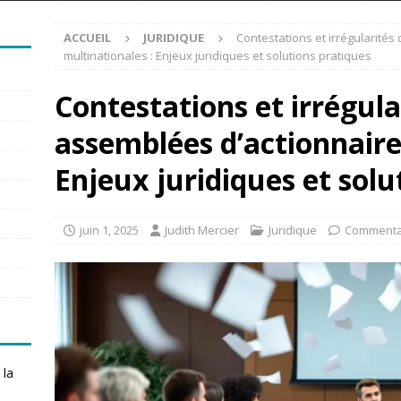
ACCUEIL
JURIDIQUE
Contestations et irrégularité
multinationales : Enjeux juridiques et solutions pratiques
Contestations et irrégula
assemblées d’actionnaire
Enjeux juridiques et solu
juin 1, 2025
Judith Mercier
Juridique
Commenta
 la